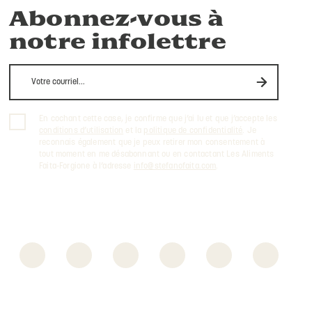
Abonnez-vous à
notre infolettre
En cochant cette case, je confirme que j’ai lu et que j’accepte les
conditions d’utilisation
et la
politique de confidentialité
. Je
reconnais également que je peux retirer mon consentement à
tout moment en me désabonnant ou en contactant Les Aliments
Faita-Forgione à l’adresse
info@stefanofaita.com
.