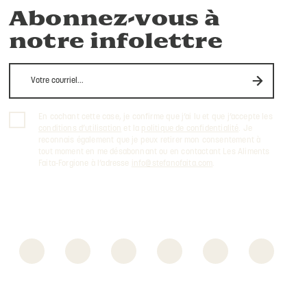
Abonnez-vous à
notre infolettre
En cochant cette case, je confirme que j’ai lu et que j’accepte les
conditions d’utilisation
et la
politique de confidentialité
. Je
reconnais également que je peux retirer mon consentement à
tout moment en me désabonnant ou en contactant Les Aliments
Faita-Forgione à l’adresse
info@stefanofaita.com
.