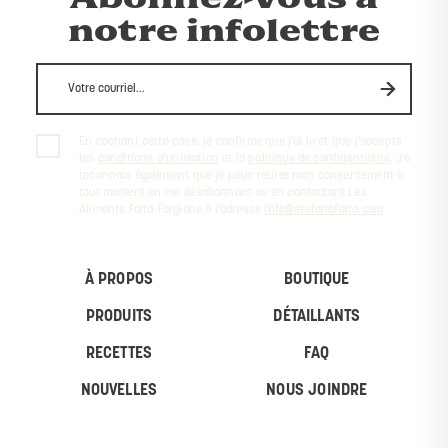
notre infolettre
En cochant cette case, je confirme que j’ai lu et que j’accepte
les
conditions d’utilisation
et la
politique de confidentialité
. Je
reconnais également que je peux retirer mon consentement à
tout moment en me désabonnant ou en contactant Les
Aliments Faita-Forgione à l’adresse
info@stefanofaita.com
.
À PROPOS
BOUTIQUE
PRODUITS
DÉTAILLANTS
RECETTES
FAQ
NOUVELLES
NOUS JOINDRE