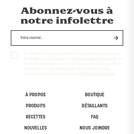
Abonnez-vous à
notre infolettre
En cochant cette case, je confirme que j’ai lu et que j’accepte
les
conditions d’utilisation
et la
politique de confidentialité
. Je
reconnais également que je peux retirer mon consentement à
tout moment en me désabonnant ou en contactant Les
Aliments Faita-Forgione à l’adresse
info@stefanofaita.com
.
À PROPOS
BOUTIQUE
PRODUITS
DÉTAILLANTS
RECETTES
FAQ
NOUVELLES
NOUS JOINDRE