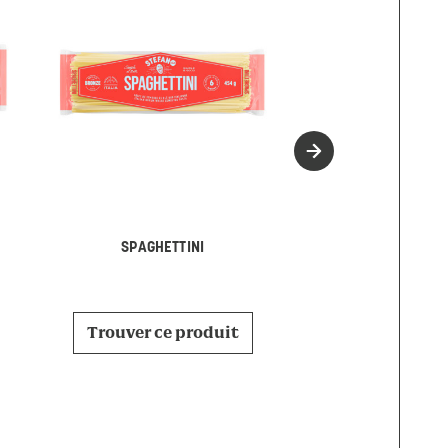
MEZZI RIGA
SPAGHETTINI
Trouver ce p
Trouver ce produit