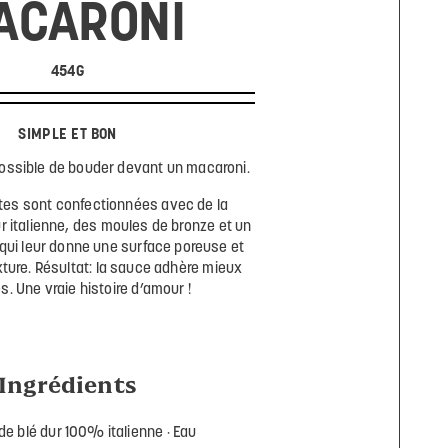
ACARONI
454G
SIMPLE ET BON
possible de bouder devant un macaroni.
tes sont confectionnées avec de la
r italienne, des moules de bronze et un
qui leur donne une surface poreuse et
xture. Résultat: la sauce adhère mieux
s. Une vraie histoire d’amour !
Ingrédients
e blé dur 100% italienne
Eau