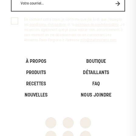
En cochant cette case, je confirme que j’ai lu et que j’accepte
les
conditions d’utilisation
et la
politique de confidentialité
. Je
reconnais également que je peux retirer mon consentement à
tout moment en me désabonnant ou en contactant Les
Aliments Faita-Forgione à l’adresse
info@stefanofaita.com
.
À PROPOS
BOUTIQUE
PRODUITS
DÉTAILLANTS
RECETTES
FAQ
NOUVELLES
NOUS JOINDRE