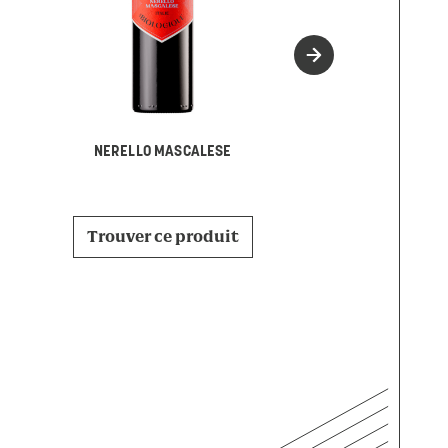
MARINAR
NERELLO MASCALESE
Trouver ce p
Trouver ce produit