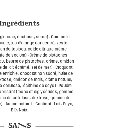
Ingrédients
glucose, dextrose, sucre)
Caramel à
sucre, jus d'orange concentré, zeste
on de tapioca, acide citrique,arôme
ate de sodium)
Crème de pistaches
eau, beurre de pistaches, crème, amidon
e de lait écrémé, sel de mer)
Croquant
e enrichie, chocolat non sucré, huile de
xtrose, amidon de maïs, arôme naturel,
 cellulose, lécithine de soya)
Poudre
abilisant (mono et diglycérides, gomme
me de cellulose, dextrose, gomme de
e)
Arôme naturel.
Contient : Lait, Soya,
Blé, Noix.