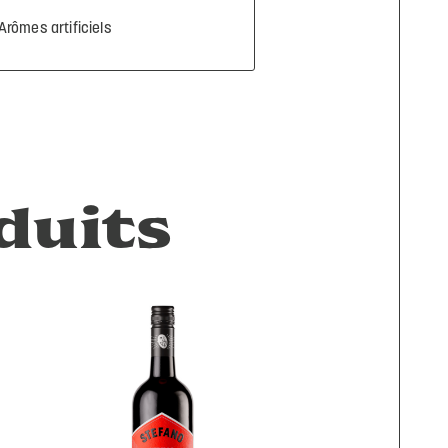
Arômes artificiels
duits