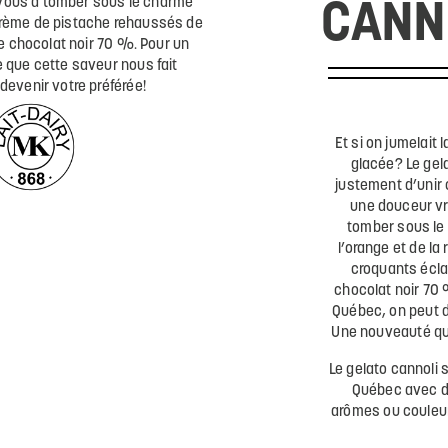
CANNO
Et si on jumelait 
glacée? Le gela
justement d’unir 
une douceur vr
tomber sous le
l’orange et de l
croquants écla
chocolat noir 70 
Québec, on peut d
Une nouveauté qui 
Le gelato cannoli 
Québec avec de
arômes ou couleurs 