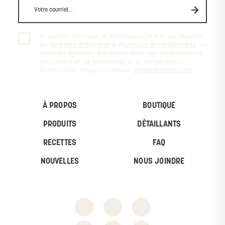
En cochant cette case, je confirme que j’ai lu et que j’accepte
les
conditions d’utilisation
et la
politique de confidentialité
. Je
reconnais également que je peux retirer mon consentement à
tout moment en me désabonnant ou en contactant Les
Aliments Faita-Forgione à l’adresse
info@stefanofaita.com
.
À PROPOS
BOUTIQUE
PRODUITS
DÉTAILLANTS
RECETTES
FAQ
NOUVELLES
NOUS JOINDRE