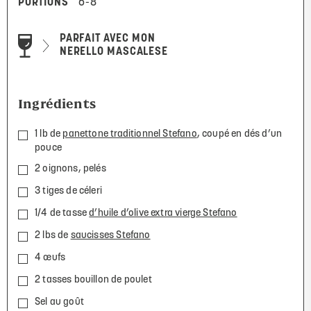
PORTIONS
6-8
PARFAIT AVEC MON
NERELLO MASCALESE
Ingrédients
1 lb de
panettone traditionnel Stefano
, coupé en dés d’un
pouce
2 oignons, pelés
3 tiges de céleri
1/4 de tasse
d’huile d’olive extra vierge Stefano
2 lbs de
saucisses Stefano
4 œufs
2 tasses bouillon de poulet
Sel au goût