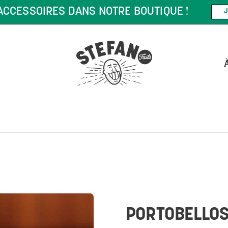
MANDE DE 75 $* ET PLUS !
*CERTAINES CONDITIONS PEUVE
PORTOBELLOS