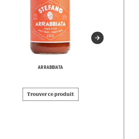
MARINAR
ARRABBIATA
Trouver ce p
Trouver ce produit