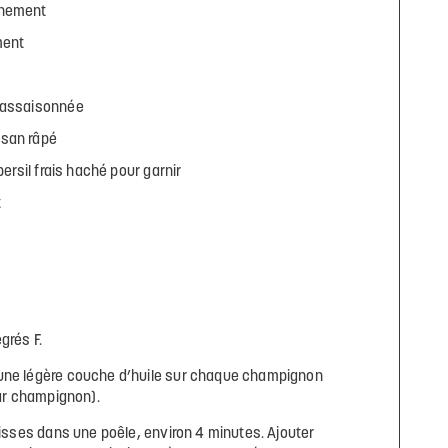
inement
ment
n-assaisonnée
esan râpé
persil frais haché pour garnir
t
grés F.
une légère couche d’huile sur chaque champignon
par champignon).
ucisses dans une poêle, environ 4 minutes. Ajouter