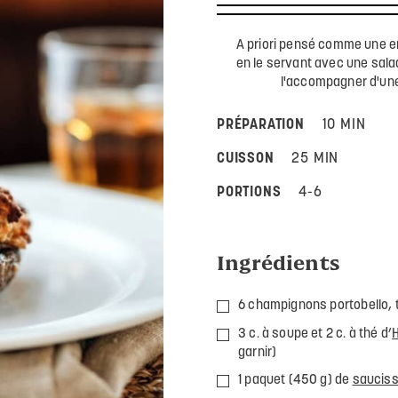
A priori pensé comme une ent
en le servant avec une salad
l'accompagner d'une 
PRÉPARATION
10 MIN
CUISSON
25 MIN
PORTIONS
4-6
Ingrédients
6 champignons portobello, t
3 c. à soupe et 2 c. à thé d’
H
garnir)
1 paquet (450 g) de
sauciss