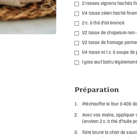
2 tasses oignons hachés f
1/4 tasse céleri haché fine
2 c. à thé d’ail émincé
1/2 tasse de chapelure no
1/2 tasse de fromage parm
1/4 tasse et 1 c. à soupe de 
1 gros œuf battu légèremen
Préparation
Préchauffer le four à 400 de
Avec vos mains, appliquer 
(environ 2 c. à thé d’huile 
Faire brunir la chair de sa