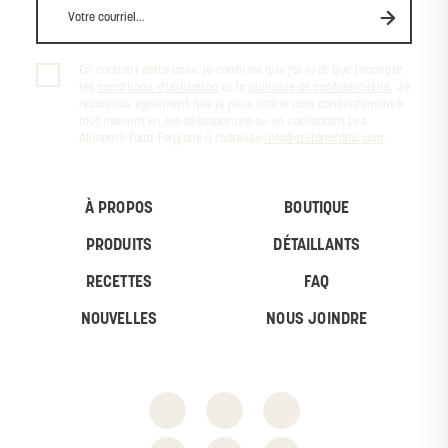
En cochant cette case, je confirme que j’ai lu et que j’accepte
les
conditions d’utilisation
et la
politique de confidentialité
. Je
reconnais également que je peux retirer mon consentement à
tout moment en me désabonnant ou en contactant Les
Aliments Faita-Forgione à l’adresse
info@stefanofaita.com
.
À PROPOS
BOUTIQUE
PRODUITS
DÉTAILLANTS
RECETTES
FAQ
NOUVELLES
NOUS JOINDRE