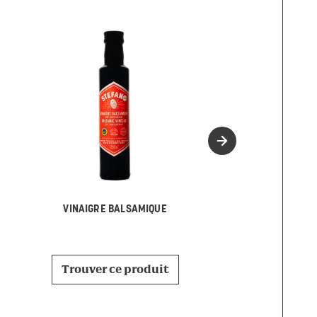
NERELLO MAS
VINAIGRE BALSAMIQUE
Trouver ce p
Trouver ce produit