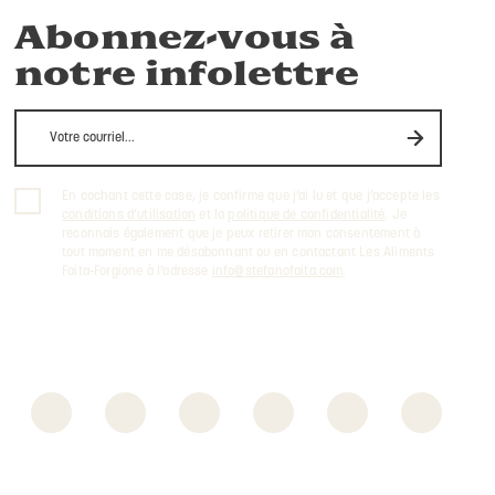
Abonnez-vous à
notre infolettre
En cochant cette case, je confirme que j’ai lu et que j’accepte les
conditions d’utilisation
et la
politique de confidentialité
. Je
reconnais également que je peux retirer mon consentement à
tout moment en me désabonnant ou en contactant Les Aliments
Faita-Forgione à l’adresse
info@stefanofaita.com
.