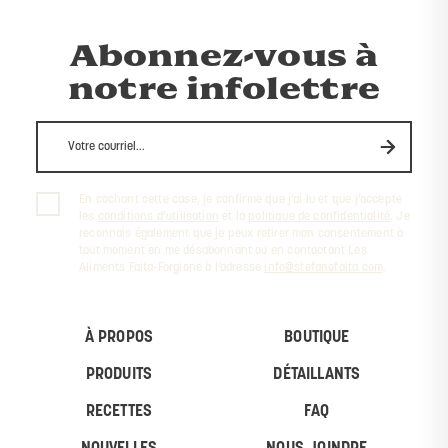
Abonnez-vous à
notre infolettre
En cochant cette case, je confirme que j’ai lu et que j’accepte
les
conditions d’utilisation
et la
politique de confidentialité
. Je
reconnais également que je peux retirer mon consentement à
tout moment en me désabonnant ou en contactant Les
Aliments Faita-Forgione à l’adresse
info@stefanofaita.com
.
À PROPOS
BOUTIQUE
PRODUITS
DÉTAILLANTS
RECETTES
FAQ