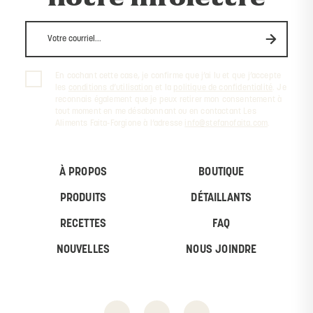
En cochant cette case, je confirme que j’ai lu et que j’accepte
les
conditions d’utilisation
et la
politique de confidentialité
. Je
reconnais également que je peux retirer mon consentement à
tout moment en me désabonnant ou en contactant Les
Aliments Faita-Forgione à l’adresse
info@stefanofaita.com
.
À PROPOS
BOUTIQUE
PRODUITS
DÉTAILLANTS
RECETTES
FAQ
NOUVELLES
NOUS JOINDRE