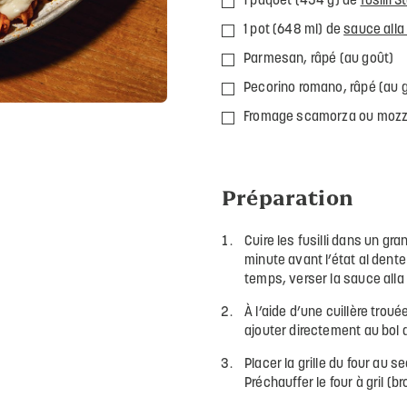
1 paquet (454 g) de
fusilli 
1 pot (648 ml) de
sauce alla
Parmesan, râpé (au goût)
Pecorino romano, râpé (au 
Fromage scamorza ou mozzar
Préparation
Cuire les fusilli dans un gr
minute avant l’état al dente
temps, verser la sauce alla
À l’aide d’une cuillère trouée,
ajouter directement au bol
Placer la grille du four au s
Préchauffer le four à gril (bro