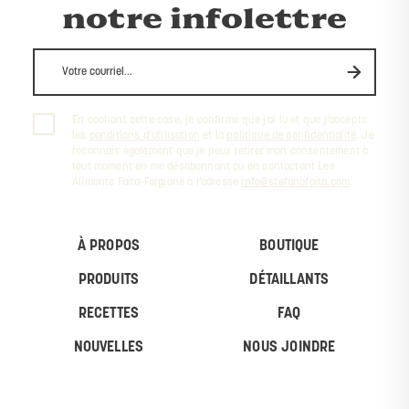
notre infolettre
En cochant cette case, je confirme que j’ai lu et que j’accepte
les
conditions d’utilisation
et la
politique de confidentialité
. Je
reconnais également que je peux retirer mon consentement à
tout moment en me désabonnant ou en contactant Les
Aliments Faita-Forgione à l’adresse
info@stefanofaita.com
.
À PROPOS
BOUTIQUE
PRODUITS
DÉTAILLANTS
RECETTES
FAQ
NOUVELLES
NOUS JOINDRE