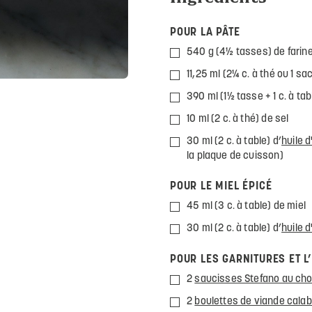
POUR LA PÂTE
540 g (4½ tasses) de farine 
11,25 ml (2¼ c. à thé ou 1 s
390 ml (1½ tasse + 1 c. à tab
10 ml (2 c. à thé) de sel
30 ml (2 c. à table) d’
huile d
la plaque de cuisson)
POUR LE MIEL ÉPICÉ
45 ml (3 c. à table) de miel
30 ml (2 c. à table) d’
huile 
POUR LES GARNITURES ET 
2
saucisses Stefano au cho
2
boulettes de viande cala