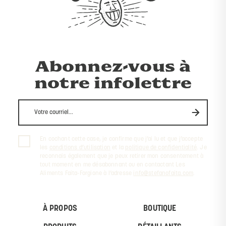
Abonnez-vous à
notre infolettre
En cochant cette case, je confirme que j’ai lu et que j’accepte
les
conditions d’utilisation
et la
politique de confidentialité
. Je
reconnais également que je peux retirer mon consentement à
tout moment en me désabonnant ou en contactant Les
Aliments Faita-Forgione à l’adresse
info@stefanofaita.com
.
À PROPOS
BOUTIQUE