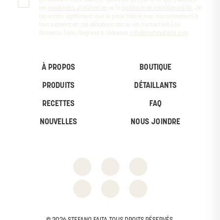
les
conditions d’utilisation
et la
politique de confidentialité
. Je
reconnais également que je peux retirer mon consentement à
tout moment en me désabonnant ou en contactant Les
Aliments Faita-Forgione à l’adresse
info@stefanofaita.com
.
À PROPOS
BOUTIQUE
PRODUITS
DÉTAILLANTS
RECETTES
FAQ
NOUVELLES
NOUS JOINDRE