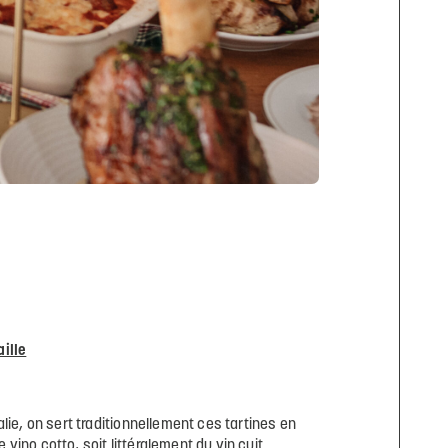
aille
alie, on sert traditionnellement ces tartines en
vino cotto, soit littéralement du vin cuit.